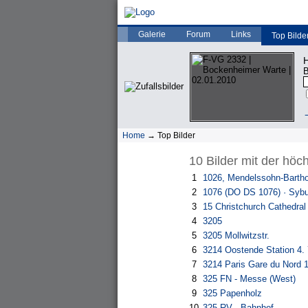
Galerie
Forum
Links
Top Bilde
H
B
→
Home
→ Top Bilder
10 Bilder mit der hö
1
1026, Mendelssohn-Bartho
2
1076 (DO DS 1076) · Syb
3
15 Christchurch Cathedral
4
3205
5
3205 Mollwitzstr.
6
3214 Oostende Station 4. 
7
3214 Paris Gare du Nord 
8
325 FN - Messe (West)
9
325 Papenholz
10
325 RV - Bahnhof