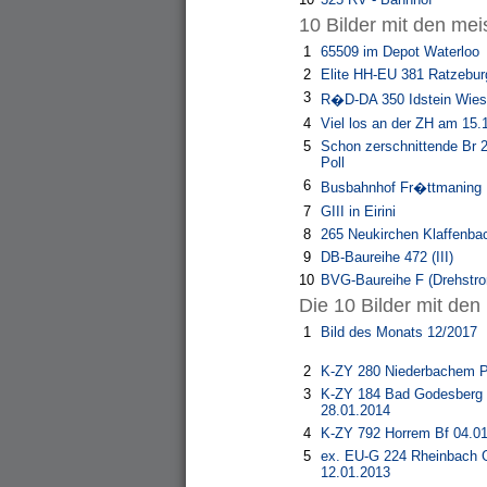
10 Bilder mit den me
1
65509 im Depot Waterloo
2
Elite HH-EU 381 Ratzebur
3
R�D-DA 350 Idstein Wie
4
Viel los an der ZH am 15.
5
Schon zerschnittende Br 2
Poll
6
Busbahnhof Fr�ttmaning
7
GIII in Eirini
8
265 Neukirchen Klaffenba
9
DB-Baureihe 472 (III)
10
BVG-Baureihe F (Drehstr
Die 10 Bilder mit den
1
Bild des Monats 12/2017
2
K-ZY 280 Niederbachem P
3
K-ZY 184 Bad Godesberg 
28.01.2014
4
K-ZY 792 Horrem Bf 04.0
5
ex. EU-G 224 Rheinbach 
12.01.2013