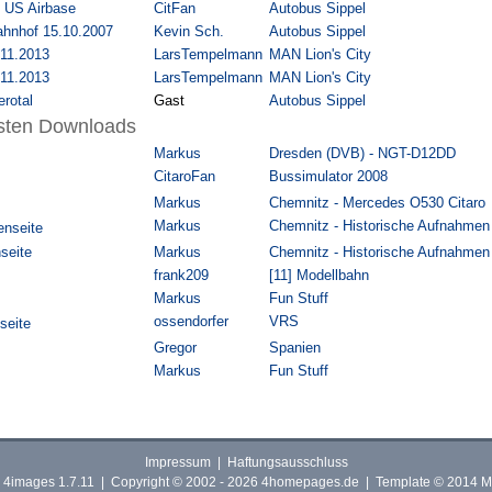
 US Airbase
CitFan
Autobus Sippel
hnhof 15.10.2007
Kevin Sch.
Autobus Sippel
.11.2013
LarsTempelmann
MAN Lion's City
.11.2013
LarsTempelmann
MAN Lion's City
rotal
Gast
Autobus Sippel
isten Downloads
Markus
Dresden (DVB) - NGT-D12DD
CitaroFan
Bussimulator 2008
Markus
Chemnitz - Mercedes O530 Citaro
Markus
Chemnitz - Historische Aufnahmen
enseite
nseite
Markus
Chemnitz - Historische Aufnahmen
frank209
[11] Modellbahn
Markus
Fun Stuff
ossendorfer
VRS
seite
Gregor
Spanien
Markus
Fun Stuff
Impressum
|
Haftungsausschluss
y
4images
1.7.11 | Copyright © 2002 - 2026
4homepages.de
| Template © 2014 M