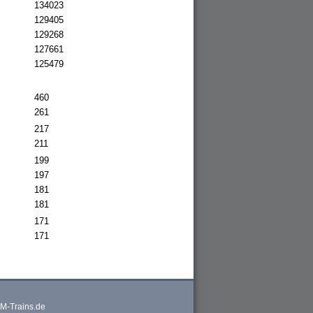
134023
129405
129268
127661
125479
460
261
217
211
199
197
181
181
171
171
M-Trains.de