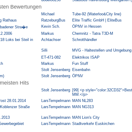
isten Bewertungen
Michael
Tube-92 (Waterloo&City line)
g Rathaus
RatzeburgBus
Elite Traffic GmbH | EliteBus
Kevin Sch.
ÖPNV in Hessen
sbadener Stra�e
12.2006
Markus
Chemnitz - Tatra T3D-M
18 Loks bei Steil in
Achtachser
Schrotthändler
Silli
MVG - Haltestellen und Umgebung
ET-471-082
Elektrikos ISAP
ch
Markus
Fun Stuff
Stolt Jensenberg
Eisenbahn
om)
Stolt Jensenberg
ÖPNV
 meisten Hits
Stolt Jensenberg
[99] <p style="color:32CD32">Best
MM.</p>
ost 28.01.2014
LarsTempelmann
MAN NL283
Koblenzer Straße
LarsTempelmann
MAN NG313
1.2013
LarsTempelmann
MAN Lion's City
Gewerbegebiet
LarsTempelmann
Stadtverkehr Euskirchen