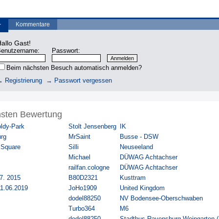
Kommentare
r
allo Gast!
enutzername:
Passwort:
Beim nächsten Besuch automatisch anmelden?
 Registrierung
→ Passwort vergessen
chsten Bewertung
ldy-Park
Stolt Jensenberg
IK
urg
MrSaint
Busse - DSW
 Square
Silli
Neuseeland
Michael
DÜWAG Achtachser
railfan.cologne
DÜWAG Achtachser
7. 2015
B80D2321
Kusttram
11.06.2019
JoHo1909
United Kingdom
dodel88250
NV Bodensee-Oberschwaben
Turbo364
M6
dodel88250
Stadtbus Ravensburg Weingarten 