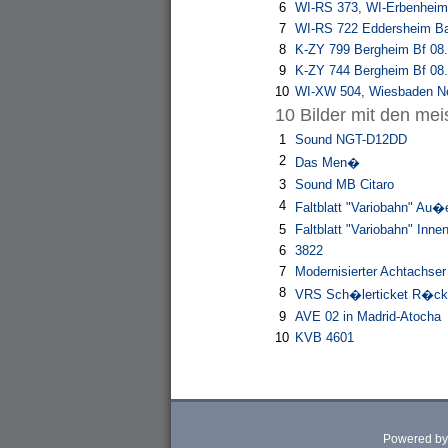
6
WI-RS 373, WI-Erbenheim
7
WI-RS 722 Eddersheim Ba
8
K-ZY 799 Bergheim Bf 08
9
K-ZY 744 Bergheim Bf 08
10
WI-XW 504, Wiesbaden Ne
10 Bilder mit den me
1
Sound NGT-D12DD
2
Das Men�
3
Sound MB Citaro
4
Faltblatt "Variobahn" Au�
5
Faltblatt "Variobahn" Inne
6
3822
7
Modernisierter Achtachser
8
VRS Sch�lerticket R�ck
9
AVE 02 in Madrid-Atocha
10
KVB 4601
Powered b