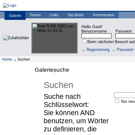
Forum
Links
Top Bilder
Kommentare
Galerie
Hallo Gast!
Benutzername:
Passwort:
Beim nächsten Besuch au
→ Registrierung
→ Passwort 
Home
→ Suchen
Galeriesuche
Suchen
Suche nach
Nur neue
Schlüsselwort:
Sie können AND
benutzen, um Wörter
zu definieren, die