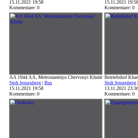
15.11.2021 19:58
15.11.2021 19:5
Kommentare: 0
Kommentare: 0
AA 1944 AA, Metrostantsiya Chervonyi Khutir
Betriebshof Kha
Stolt Jensenberg
|
Bus
Stolt Jensenberg
15.11.2021 19:58
13.11.2021 23:3
Kommentare: 0
Kommentare: 0