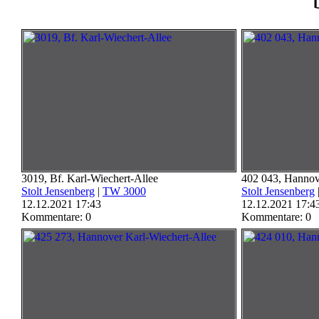
3019, Bf. Karl-Wiechert-Allee
402 043, Hannov
Stolt Jensenberg
|
TW 3000
Stolt Jensenberg
12.12.2021 17:43
12.12.2021 17:4
Kommentare: 0
Kommentare: 0