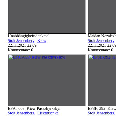
Unabhängigkeitsdenkmal
Maidan Nezalezh
Stolt Jensenberg
|
Kiew
Stolt Jensenberg
22.11.2021 22:09
22.11.2021 22:0
Kommentare: 0
Kommentare: 0
EP9T-668, Kiew Pasazhyrkskyi
EP3H-392, Kiew
Stolt Jensenberg
|
Elektritschka
Stolt Jensenberg