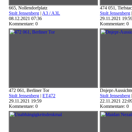
665, Nollendorfplatz
474 051, Tiefsta
Stolt Jensenberg
|
A3 / A3L
Stolt Jensenberg
08.12.2021 07:36
29.11.2021 19:5
Kommentare: 0
Kommentare: 0
472 061, Berliner Tor
Dnjepr-Aussichts
Stolt Jensenberg
|
ET472
Stolt Jensenberg
29.11.2021 19:59
22.11.2021 22:0
Kommentare: 0
Kommentare: 0