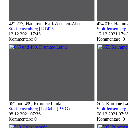
425 273, Hannover Karl-Wiechert-Allee
424 010, Hannov
Stolt Jensenberg
|
ET425
Stolt Jensenberg
12.12.2021 17:43
12.12.2021 17:4
Kommentare: 0
Kommentare: 0
665 und 499, Krumme Lanke
665, Krumme La
Stolt Jensenberg
|
U-Bahn (BVG)
Stolt Jensenberg
08.12.2021 07:36
08.12.2021 07:3
Kommentare: 0
Kommentare: 0