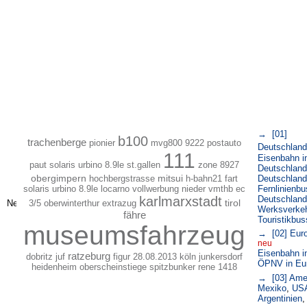
→ [01]
b100
trachenberge
pionier
mvg800
9222
postauto
Deutschland
111
Eisenbahn i
paut solaris urbino 8.9le st.gallen
zone
8927
Deutschland
mitsui
Deutschland
obergimpern
hochbergstrasse
h-bahn21
fart
Fernlinienbu
solaris urbino 8.9le locarno vollwerbung
nieder
vmthb ec
Deutschland
karlmarxstadt
3/5 oberwinterthur extrazug
tirol
Werksverke
fähre
Touristikbus
museumsfahrzeug
→ [02] Eur
neu
Eisenbahn i
ratzeburg
dobritz
juf
figur
28.08.2013 köln junkersdorf
ÖPNV in Eu
heidenheim
oberscheinstiege
spitzbunker
rene
1418
→ [03] Ame
Mexiko
,
US
Argentinien