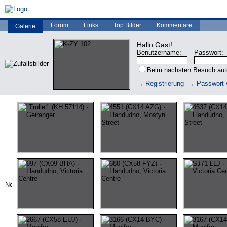
Forum
Links
Top Bilder
Kommentare
Galerie
Hallo Gast!
Benutzername:
Passwort:
Beim nächsten Besuch au
→ Registrierung
→ Passwort 