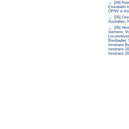
→ [04] Asi
Eisenbahn i
ÖPNV in As
→ [05] Oze
Australien
,
→ [06] Herst
Siemens
,
V
Locomotive
Bombadier
,
Innotrans Be
Innotrans 2
Innotrans 2