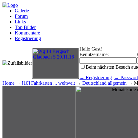
Galerie
Forum
Links
Top Bilder
Kommentare
Registrierung
Hallo Gast!
Benutzername:
Beim nächsten Besuch aut
→ Registrierung
→ Passwort
Home
→
[10] Fahrkarten ... weltweit
→
Deutschland allgemein
→ Mo