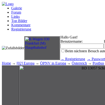
Galerie
Forum
Links
Top Bilder
Kommentare
Registrierung
Hallo Gast!
Benutzername:
Beim nächsten Besuch aut
→ Registrierung
→ Passwort
Home
→
[02] Europa
→
ÖPNV in Europa
→
Österreich
→
Postbus