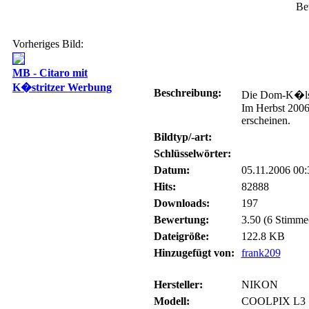
Be
Vorheriges Bild:
MB - Citaro mit
K�stritzer Werbung
Beschreibung:
Die Dom-K�lsc
Im Herbst 2006
erscheinen.
Bildtyp/-art:
Schlüsselwörter:
Datum:
05.11.2006 00:
Hits:
82888
Downloads:
197
Bewertung:
3.50 (6 Stimme
Dateigröße:
122.8 KB
Hinzugefügt von:
frank209
Hersteller:
NIKON
Modell:
COOLPIX L3