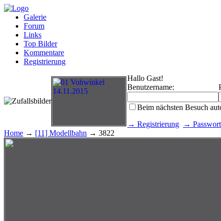
Galerie
Forum
Links
Top Bilder
Kommentare
Registrierung
Hallo Gast!
Benutzername:
Beim nächsten Besuch aut
→ Registrierung
→ Passwort
Home
→
[11] Modellbahn
→ 3822