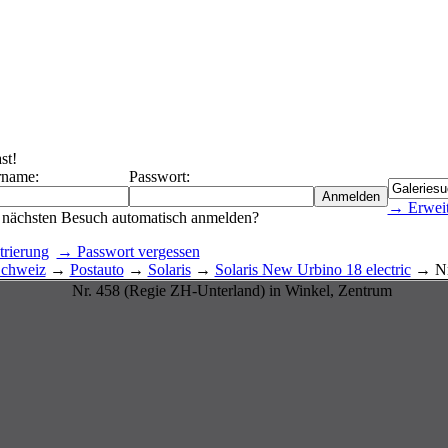
st!
rname:
Passwort:
→ Erweit
nächsten Besuch automatisch anmelden?
rierung
→ Passwort vergessen
chweiz
→
Postauto
→
Solaris
→
Solaris New Urbino 18 electric
→ Nr.