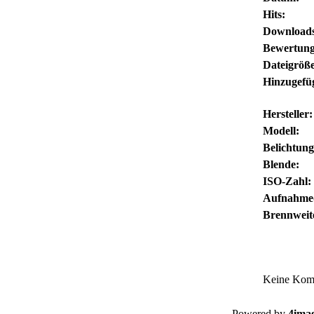
Hits:
Downloads
Bewertung
Dateigröße
Hinzugefü
Hersteller:
Modell:
Belichtung
Blende:
ISO-Zahl:
Aufnahme
Brennweit
Keine Kom
Powered by
4ima