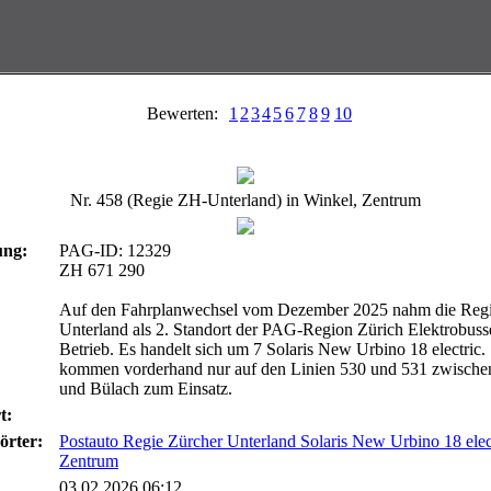
Bewerten:
1
2
3
4
5
6
7
8
9
10
Nr. 458 (Regie ZH-Unterland) in Winkel, Zentrum
ung:
PAG-ID: 12329
ZH 671 290
Auf den Fahrplanwechsel vom Dezember 2025 nahm die Regi
Unterland als 2. Standort der PAG-Region Zürich Elektrobuss
Betrieb. Es handelt sich um 7 Solaris New Urbino 18 electric. 
kommen vorderhand nur auf den Linien 530 und 531 zwische
und Bülach zum Einsatz.
t:
örter:
Postauto Regie Zürcher Unterland Solaris New Urbino 18 elec
Zentrum
03.02.2026 06:12