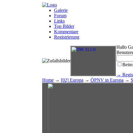
Galerie
Forum
Links
Top Bilder
Kommentare
Registrierung
Hallo Ga
Benutze
Beim 
→ Regist
Home
→
[02] Europa
→
ÖPNV in Europa
→
S