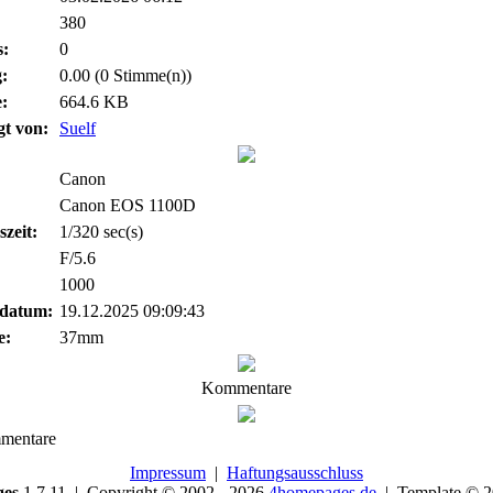
380
:
0
:
0.00 (0 Stimme(n))
:
664.6 KB
gt von:
Suelf
Canon
Canon EOS 1100D
szeit:
1/320 sec(s)
F/5.6
1000
datum:
19.12.2025 09:09:43
e:
37mm
Kommentare
mentare
Impressum
|
Haftungsausschluss
ges
1.7.11 | Copyright © 2002 - 2026
4homepages.de
| Template © 2