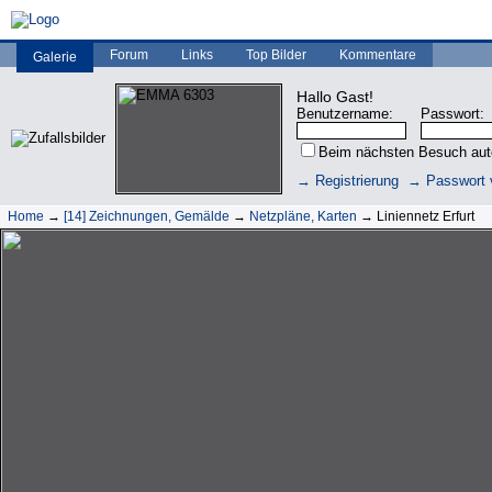
Forum
Links
Top Bilder
Kommentare
Galerie
Hallo Gast!
Benutzername:
Passwort:
Beim nächsten Besuch au
→ Registrierung
→ Passwort 
Home
→
[14] Zeichnungen, Gemälde
→
Netzpläne, Karten
→ Liniennetz Erfurt