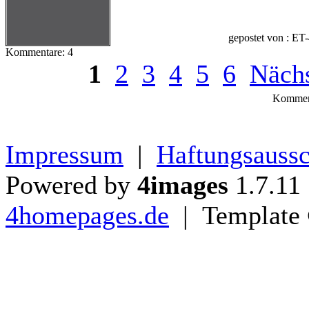
gepostet von : ET
Kommentare: 4
1
2
3
4
5
6
Nächs
Komment
Impressum
|
Haftungsaussc
Powered by
4images
1.7.11
4homepages.de
| Template 