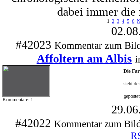
dabei immer die
1
2
3
4
5
6
N
02.08
#42023
Kommentar zum Bil
Affoltern am Albis
Die Far
steht de
gepostet
Kommentare: 1
29.06
#42022
Kommentar zum Bil
R