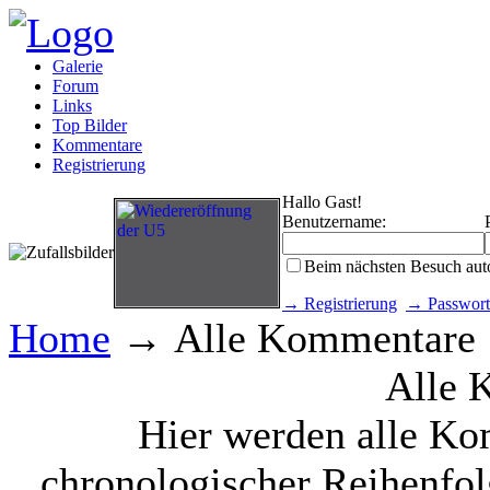
Galerie
Forum
Links
Top Bilder
Kommentare
Registrierung
Hallo Gast!
Benutzername:
Beim nächsten Besuch aut
→ Registrierung
→ Passwort
Home
→ Alle Kommentare
Alle 
Hier werden alle Ko
chronologischer Reihenfol