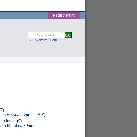
Registrierung
→ Erweiterte Suche
7)
eb in Potsdam GmbH (ViP)
ttelmark
(0)
dam Mittelmark GmbH