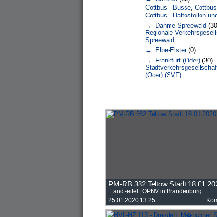
Cottbus - Busse
,
Cottbus
Cottbus - Haltestellen 
→ Dahme-Spreewald
(30
Regionale Verkehrsgesel
Spreewald
→ Elbe-Elster
(0)
→ Frankfurt (Oder)
(30)
Stadtverkehrsgesellschaf
(Oder) (SVF)
PM-RB 382 Teltow Stadt 18.01.20
andi-eifel
|
ÖPNV in Brandenburg
25.01.2020 13:25
Kom