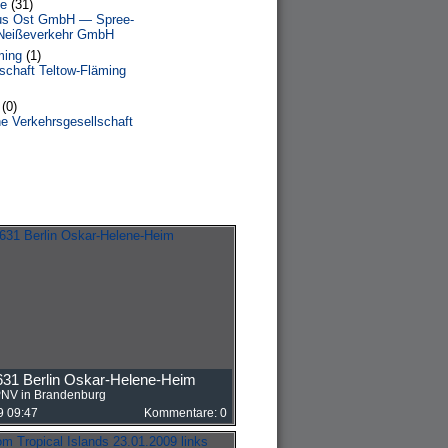
e
(31)
us Ost GmbH — Spree-
Neißeverkehr GmbH
ming
(1)
schaft Teltow-Fläming
(0)
e Verkehrsgesellschaft
31 Berlin Oskar-Helene-Heim
NV in Brandenburg
9 09:47
Kommentare: 0