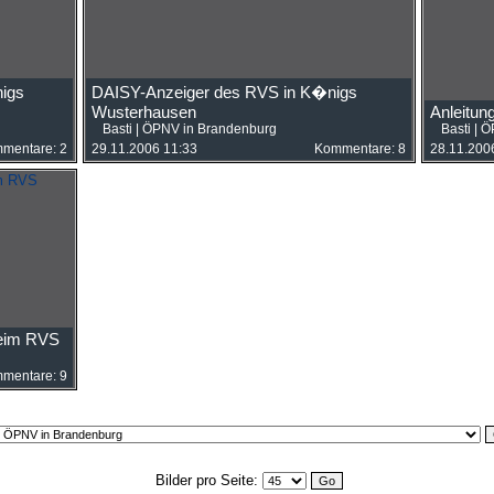
igs
DAISY-Anzeiger des RVS in K�nigs
Wusterhausen
Anleitun
Basti
|
ÖPNV in Brandenburg
Basti
|
Ö
mentare: 2
29.11.2006 11:33
Kommentare: 8
28.11.200
beim RVS
mentare: 9
Bilder pro Seite: