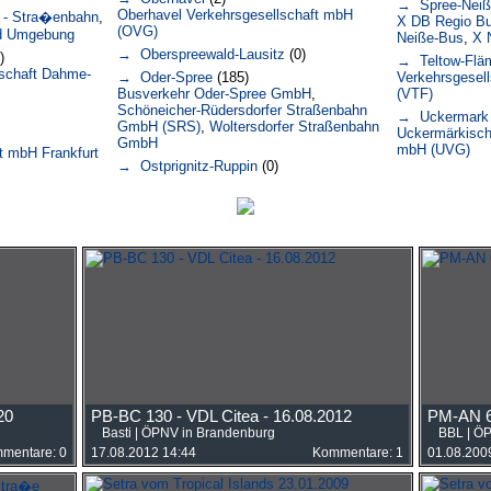
→ Spree-Neiß
Oberhavel Verkehrsgesellschaft mbH
 - Stra�enbahn
,
X DB Regio B
(OVG)
und Umgebung
Neiße-Bus
,
X 
→ Oberspreewald-Lausitz
(0)
)
→ Teltow-Flä
lschaft Dahme-
→ Oder-Spree
(185)
Verkehrsgesell
Busverkehr Oder-Spree GmbH
,
(VTF)
Schöneicher-Rüdersdorfer Straßenbahn
→ Uckermark
GmbH (SRS)
,
Woltersdorfer Straßenbahn
Uckermärkisch
GmbH
mbH (UVG)
t mbH Frankfurt
→ Ostprignitz-Ruppin
(0)
20
PB-BC 130 - VDL Citea - 16.08.2012
PM-AN 6
Basti
|
ÖPNV in Brandenburg
BBL
|
ÖP
mentare: 0
17.08.2012 14:44
Kommentare: 1
01.08.200