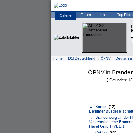
Forum
Links
Top Bilde
Galerie
H
B
→
Home
→
[01] Deutschland
→
ÖPNV in Deutschla
ÖPNV in Brande
Gefunden: 13 B
→ Barnim
(12)
Barnimer Busgesellschaf
→ Brandenburg an der H
Verkehrsbetriebe Branden
Havel GmbH (VBBr)
→ Cottbus
(63)