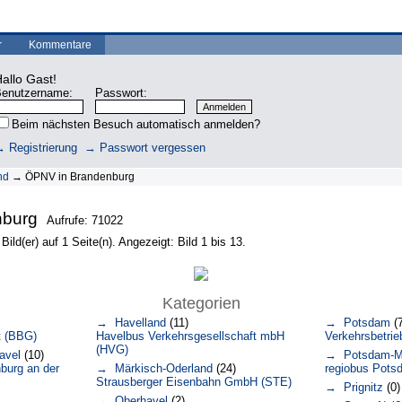
r
Kommentare
allo Gast!
enutzername:
Passwort:
Beim nächsten Besuch automatisch anmelden?
 Registrierung
→ Passwort vergessen
nd
→ ÖPNV in Brandenburg
nburg
Aufrufe: 71022
ild(er) auf 1 Seite(n). Angezeigt: Bild 1 bis 13.
Kategorien
→ Havelland
(11)
→ Potsdam
(7
t (BBG)
Havelbus Verkehrsgesellschaft mbH
Verkehrsbetri
(HVG)
avel
(10)
→ Potsdam-Mi
burg an der
→ Märkisch-Oderland
(24)
regiobus Pots
Strausberger Eisenbahn GmbH (STE)
→ Prignitz
(0)
→ Oberhavel
(2)