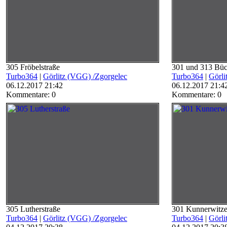
305 Fröbelstraße
301 und 313 Büc
Turbo364
|
Görlitz (VGG) /Zgorgelec
Turbo364
|
Görli
06.12.2017 21:42
06.12.2017 21:4
Kommentare: 0
Kommentare: 0
305 Lutherstraße
301 Kunnerwitze
Turbo364
|
Görlitz (VGG) /Zgorgelec
Turbo364
|
Görli