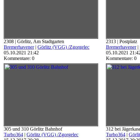
2308 | Görlitz, Am Stadtgarten
2313 | Postplatz
Bremerhavener
|
Görlitz (VGG) /Zgorgelec
Bremerhavener
|
05.10.2021 21:42
05.10.2021 21:4
Kommentare: 0
Kommentare: 0
305 und 310 Görlitz Bahnhof
312 bei Jägerkas
Turbo364
|
Görlitz (VGG) /Zgorgelec
Turbo364
|
Görli