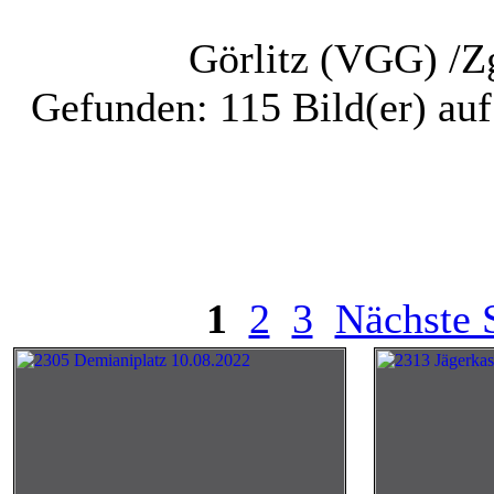
Görlitz (VGG) /Z
Gefunden: 115 Bild(er) auf 
1
2
3
Nächste S