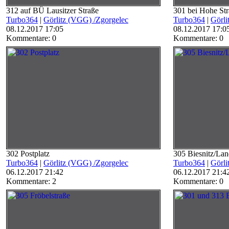
312 auf BÜ Lausitzer Straße
301 bei Hohe St
Turbo364
|
Görlitz (VGG) /Zgorgelec
Turbo364
|
Görli
08.12.2017 17:05
08.12.2017 17:0
Kommentare: 0
Kommentare: 0
302 Postplatz
305 Biesnitz/La
Turbo364
|
Görlitz (VGG) /Zgorgelec
Turbo364
|
Görli
06.12.2017 21:42
06.12.2017 21:4
Kommentare: 2
Kommentare: 0