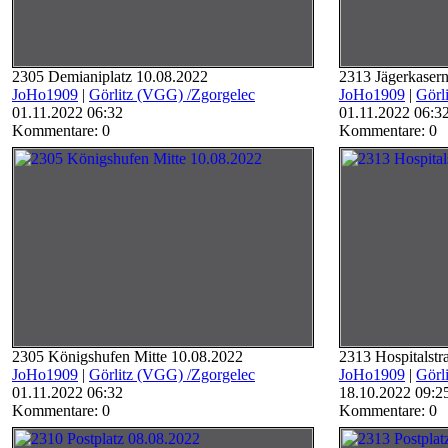
2305 Demianiplatz 10.08.2022
2313 Jägerkaser
JoHo1909
|
Görlitz (VGG) /Zgorgelec
JoHo1909
|
Görl
01.11.2022 06:32
01.11.2022 06:3
Kommentare: 0
Kommentare: 0
2305 Königshufen Mitte 10.08.2022
2313 Hospitalstr
JoHo1909
|
Görlitz (VGG) /Zgorgelec
JoHo1909
|
Görl
01.11.2022 06:32
18.10.2022 09:2
Kommentare: 0
Kommentare: 0