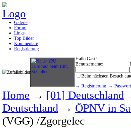
Galerie
Forum
Links
Top Bilder
Kommentare
Registrierung
Hallo Gast!
Benutzername:
Beim nächsten Besuch aut
→ Registrierung
→ Passwort
Home
→
[01] Deutschland
Deutschland
→
ÖPNV in Sa
(VGG) /Zgorgelec