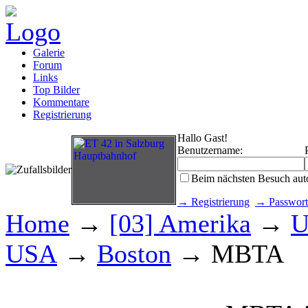
Galerie
Forum
Links
Top Bilder
Kommentare
Registrierung
Hallo Gast!
Benutzername:
Beim nächsten Besuch aut
→ Registrierung
→ Passwort
Home
→
[03] Amerika
→
U
USA
→
Boston
→ MBTA