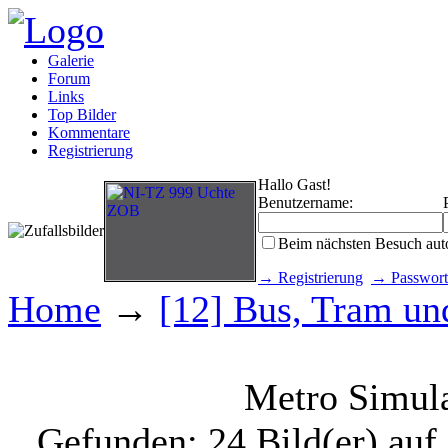
Galerie
Forum
Links
Top Bilder
Kommentare
Registrierung
Hallo Gast!
Benutzername:
Beim nächsten Besuch aut
→ Registrierung
→ Passwort
Home
→
[12] Bus, Tram und
Metro Simul
Gefunden: 24 Bild(er) auf 