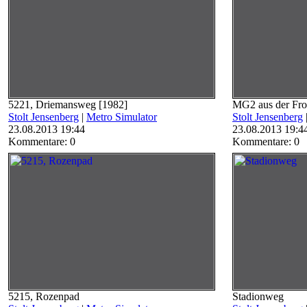
5221, Driemansweg [1982]
MG2 aus der Fro
Stolt Jensenberg
|
Metro Simulator
Stolt Jensenberg
23.08.2013 19:44
23.08.2013 19:4
Kommentare: 0
Kommentare: 0
5215, Rozenpad
Stadionweg