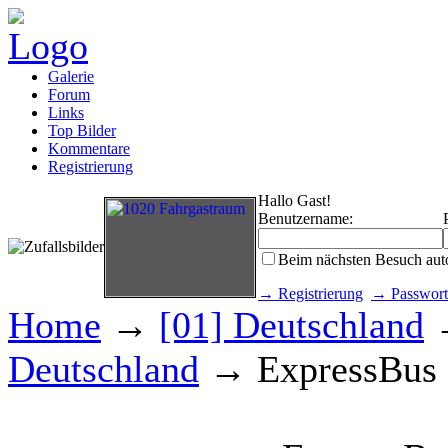
Galerie
Forum
Links
Top Bilder
Kommentare
Registrierung
Hallo Gast!
Benutzername:
Beim nächsten Besuch aut
→ Registrierung
→ Passwort
Home
→
[01] Deutschland
Deutschland
→ ExpressBus