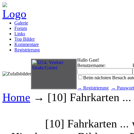
Galerie
Forum
Links
Top Bilder
Kommentare
Registrierung
Hallo Gast!
Benutzername:
Beim nächsten Besuch aut
→ Registrierung
→ Passwort
Home
→ [10] Fahrkarten ...
[10] Fahrkarten ...