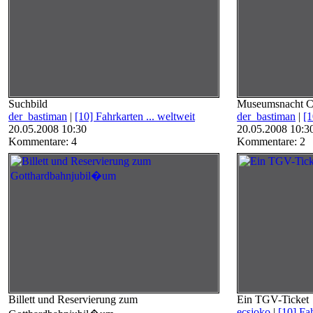
Suchbild
Museumsnacht C
der_bastiman
|
[10] Fahrkarten ... weltweit
der_bastiman
|
[1
20.05.2008 10:30
20.05.2008 10:3
Kommentare: 4
Kommentare: 2
Billett und Reservierung zum
Ein TGV-Ticket
ecsjoko
|
[10] Fah