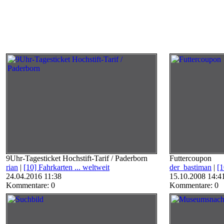
9Uhr-Tagesticket Hochstift-Tarif / Paderborn
Futtercoupon
rian
|
[10] Fahrkarten ... weltweit
der_bastiman
|
[1
24.04.2016 11:38
15.10.2008 14:4
Kommentare: 0
Kommentare: 0