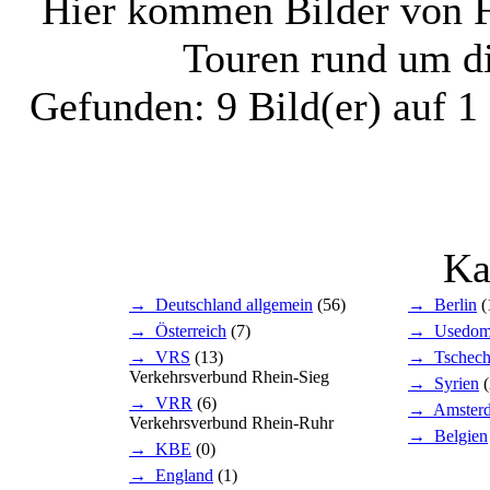
Hier kommen Bilder von Fa
Touren rund um d
Gefunden: 9 Bild(er) auf 1 
Ka
→ Deutschland allgemein
(56)
→ Berlin
(
→ Österreich
(7)
→ Usedo
→ VRS
(13)
→ Tschech
Verkehrsverbund Rhein-Sieg
→ Syrien
(
→ VRR
(6)
→ Amster
Verkehrsverbund Rhein-Ruhr
→ Belgien
→ KBE
(0)
→ England
(1)